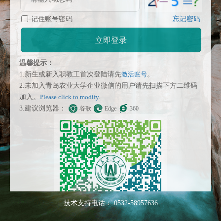
记住账号密码
忘记密码
立即登录
温馨提示：
1.新生或新入职教工首次登陆请先
激活账号
。
2.未加入青岛农业大学企业微信的用户请先扫描下方二维码
加入。
Please click to modify.
3.建议浏览器：
谷歌
Edge
360
技术支持电话： 0532-58957636